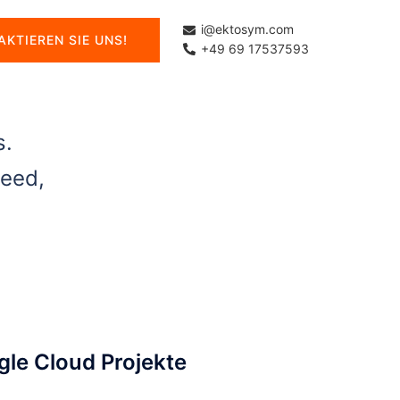
i@ektosym.com
AKTIEREN SIE UNS!
+49 69 17537593
s.
need,
le Cloud Projekte