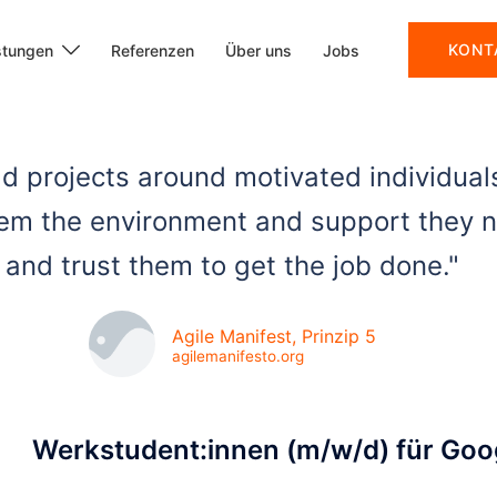
KONT
stungen
Referenzen
Über uns
Jobs
ld projects around motivated individual
em the environment and support they 
and trust them to get the job done."
Agile Manifest, Prinzip 5
agilemanifesto.org
Werkstudent:innen (m/w/d) für Goog