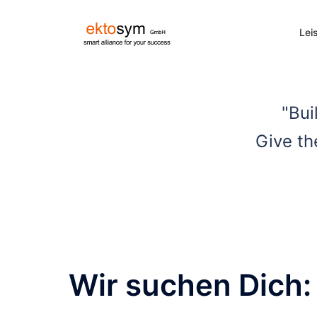
Lei
"Bui
Give th
Wir suchen Dich: